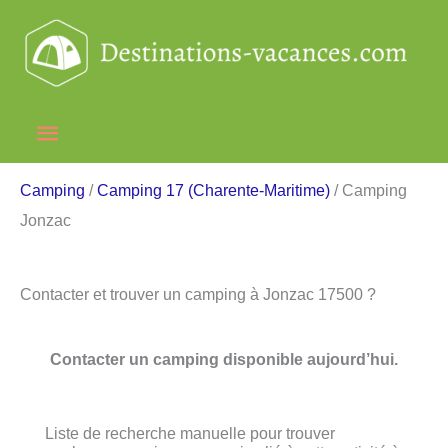
Aller
au
contenu
Menu
principal
Camping
/
Camping 17 (Charente-Maritime)
/ Camping
Jonzac
Contacter et trouver un camping à Jonzac 17500 ?
Contacter un camping disponible aujourd’hui.
Liste de recherche manuelle pour trouver