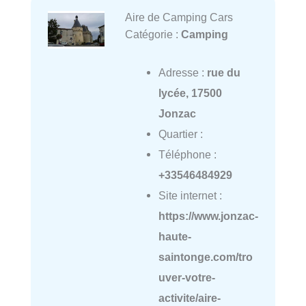
Aire de Camping Cars
Catégorie :
Camping
Adresse :
rue du
lycée, 17500
Jonzac
Quartier :
Téléphone :
+33546484929
Site internet :
https://www.jonzac-
haute-
saintonge.com/tro
uver-votre-
activite/aire-