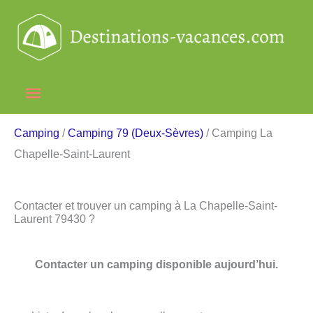
Aller
au
contenu
Menu
principal
Camping
/
Camping 79 (Deux-Sèvres)
/ Camping La
Chapelle-Saint-Laurent
Contacter et trouver un camping à La Chapelle-Saint-
Laurent 79430 ?
Contacter un camping disponible aujourd’hui.