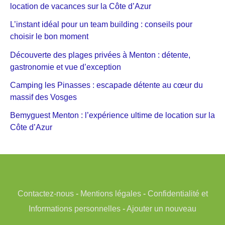
location de vacances sur la Côte d’Azur
L’instant idéal pour un team building : conseils pour
choisir le bon moment
Découverte des plages privées à Menton : détente,
gastronomie et vue d’exception
Camping les Pinasses : escapade détente au cœur du
massif des Vosges
Bemyguest Menton : l’expérience ultime de location sur la
Côte d’Azur
Contactez-nous
-
Mentions légales
-
Confidentialité et
Informations personnelles
-
Ajouter un nouveau