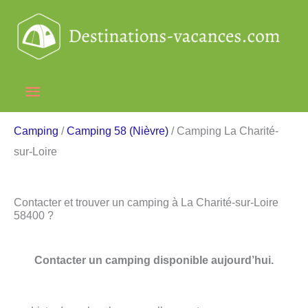
Aller
au
contenu
Menu
principal
Camping
/
Camping 58 (Nièvre)
/ Camping La Charité-
sur-Loire
Contacter et trouver un camping à La Charité-sur-Loire
58400 ?
Contacter un camping disponible aujourd’hui.