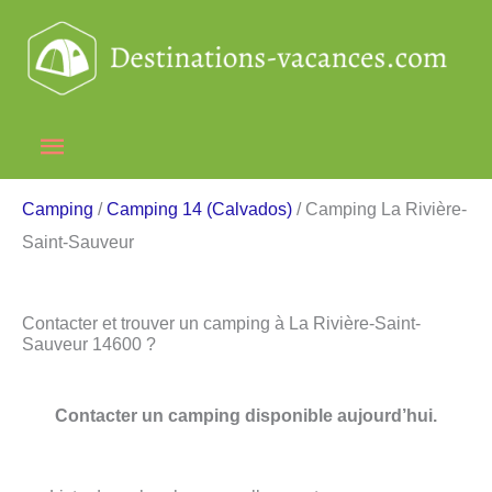
Aller
au
contenu
Menu
principal
Camping
/
Camping 14 (Calvados)
/ Camping La Rivière-
Saint-Sauveur
Contacter et trouver un camping à La Rivière-Saint-
Sauveur 14600 ?
Contacter un camping disponible aujourd’hui.