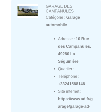
GARAGE DES
CAMPANULES
Catégorie :
Garage
automobile
Adresse :
10 Rue
des Campanules,
49280 La
Séguinière
Quartier :
Téléphone :
+33241568146
Site internet :
https://www.ad.fr/g
arage/garage-ad-