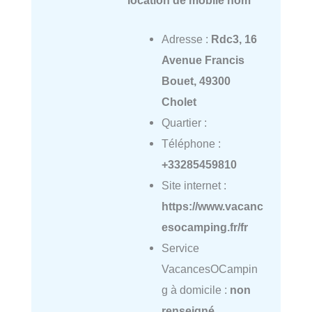
Adresse :
Rdc3, 16
Avenue Francis
Bouet, 49300
Cholet
Quartier :
Téléphone :
+33285459810
Site internet :
https://www.vacanc
esocamping.fr/fr
Service
VacancesOCampin
g à domicile :
non
renseigné