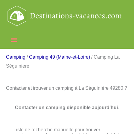
Aller
au
contenu
Menu
principal
Camping
/
Camping 49 (Maine-et-Loire)
/ Camping La
Séguinière
Contacter et trouver un camping à La Séguinière 49280 ?
Contacter un camping disponible aujourd’hui.
Liste de recherche manuelle pour trouver