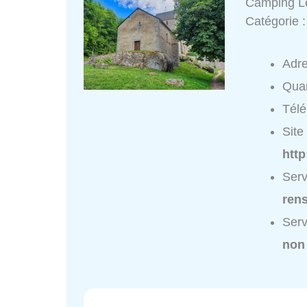
Camping L
Catégorie 
Adr
Quar
Tél
Site 
htt
Serv
ren
Serv
non