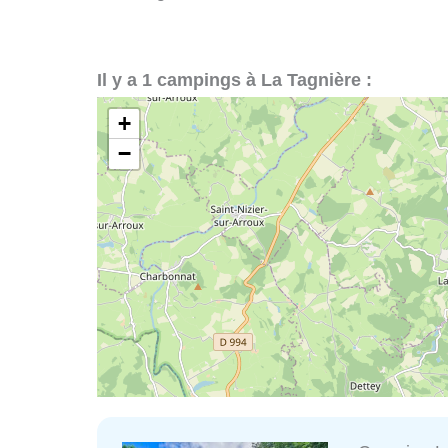
Il y a 1 campings à La Tagnière :
+
−