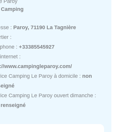
e Paroy
:
Camping
esse :
Paroy, 71190 La Tagnière
tier :
éphone :
+33385545927
internet :
p://www.campingleparoy.com/
ice Camping Le Paroy à domicile :
non
seigné
ice Camping Le Paroy ouvert dimanche :
 renseigné