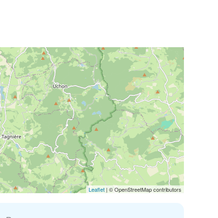
Leaflet
| © OpenStreetMap contributors