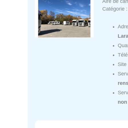
Aire de ca
Catégorie 
Adr
Lar
Quar
Tél
Site
Serv
ren
Serv
non