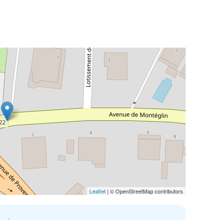
Leaflet
| © OpenStreetMap contributors