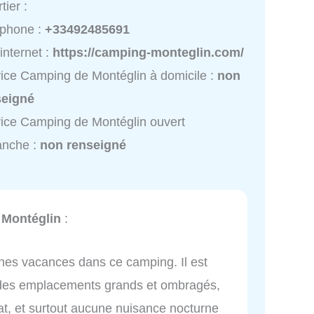
tier :
éphone :
+33492485691
 internet :
https://camping-monteglin.com/
ice Camping de Montéglin à domicile :
non
seigné
ice Camping de Montéglin ouvert
anche :
non renseigné
 Montéglin
:
nes vacances dans ce camping. Il est
c des emplacements grands et ombragés,
tat, et surtout aucune nuisance nocturne