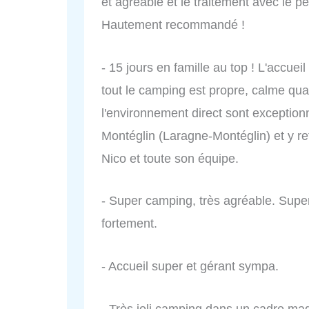
et agréable et le traitement avec le 
Hautement recommandé !
- 15 jours en famille au top ! L'accueil
tout le camping est propre, calme quan
l'environnement direct sont exception
Montéglin (Laragne-Montéglin) et y r
Nico et toute son équipe.
- Super camping, très agréable. Supe
fortement.
- Accueil super et gérant sympa.
- Très joli camping dans un cadre magn