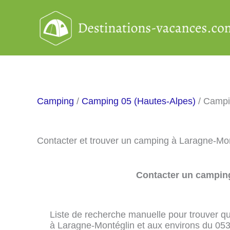
Aller
au
contenu
Camping
/
Camping 05 (Hautes-Alpes)
/ Campi
Contacter et trouver un camping à Laragne-Mo
Contacter un camping
Liste de recherche manuelle pour trouver qu
à Laragne-Montéglin et aux environs du 05