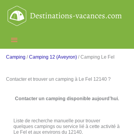
Aller
au
contenu
Menu
principal
Camping
/
Camping 12 (Aveyron)
/ Camping Le Fel
Contacter et trouver un camping à Le Fel 12140 ?
Contacter un camping disponible aujourd’hui.
Liste de recherche manuelle pour trouver
quelques campings ou service lié à cette activité à
Le Fel et aux environs du 12140.