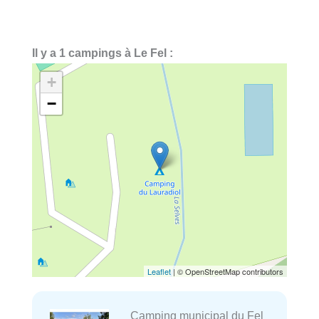
Il y a 1 campings à Le Fel :
+
−
Leaflet
| © OpenStreetMap contributors
Camping municipal du Fel