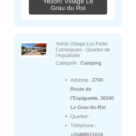
Yelloh! Village Le
Grau du Roi
Yelloh Village Les Petits
Camarguais - Quartier de
l'Aquabulle
Catégorie :
Camping
Adresse :
2700
Route de
l'Espiguette, 30240
Le Grau-du-Roi
Quartier :
Téléphone :
+33466511616