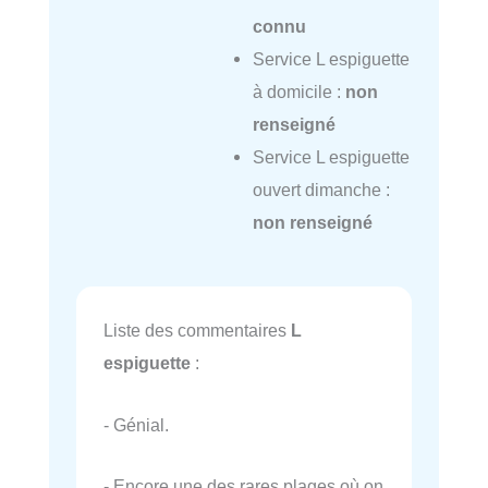
connu
Service L espiguette
à domicile :
non
renseigné
Service L espiguette
ouvert dimanche :
non renseigné
Liste des commentaires
L
espiguette
:
- Génial.
- Encore une des rares plages où on