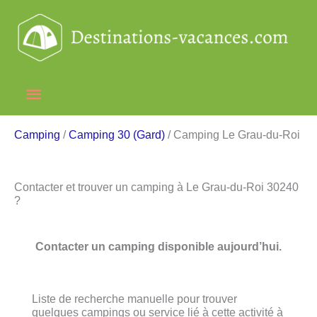
Aller
au
contenu
Menu
principal
Camping
/
Camping 30 (Gard)
/ Camping Le Grau-du-Roi
Contacter et trouver un camping à Le Grau-du-Roi 30240
?
Contacter un camping disponible aujourd’hui.
Liste de recherche manuelle pour trouver
quelques campings ou service lié à cette activité à