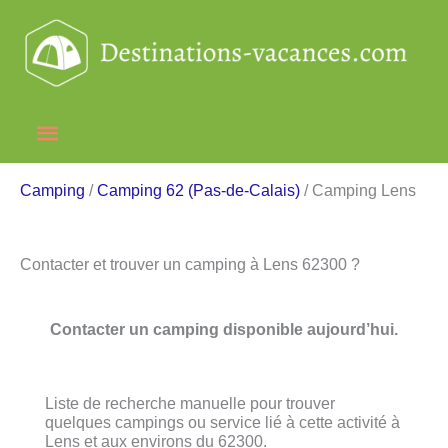
Aller
au
contenu
Menu
principal
Camping
/
Camping 62 (Pas-de-Calais)
/ Camping Lens
Contacter et trouver un camping à Lens 62300 ?
Contacter un camping disponible aujourd’hui.
Liste de recherche manuelle pour trouver
quelques campings ou service lié à cette activité à
Lens et aux environs du 62300.