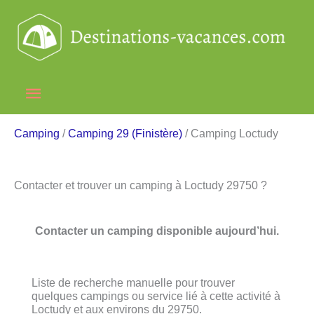
Aller
au
contenu
Menu
principal
Camping
/
Camping 29 (Finistère)
/ Camping Loctudy
Contacter et trouver un camping à Loctudy 29750 ?
Contacter un camping disponible aujourd’hui.
Liste de recherche manuelle pour trouver
quelques campings ou service lié à cette activité à
Loctudy et aux environs du 29750.