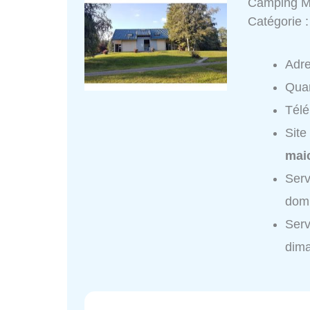
Camping Mu
Catégorie 
Adr
Quar
Tél
Site
maic
Serv
domi
Serv
dim