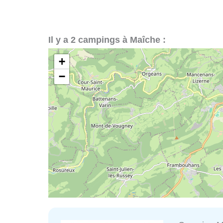
Il y a 2 campings à Maîche :
+
−