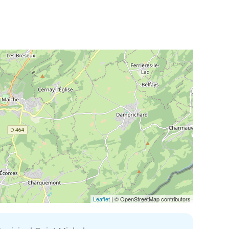
Leaflet
| © OpenStreetMap contributors