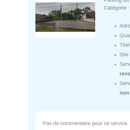
Parking d
Catégorie 
Adr
Quar
Tél
Site
Serv
ren
Serv
non
Pas de commentaire pour ce service.