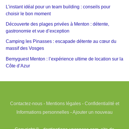
L’instant idéal pour un team building : conseils pour
choisir le bon moment
Découverte des plages privées à Menton : détente,
gastronomie et vue d’exception
Camping les Pinasses : escapade détente au cœur du
massif des Vosges
Bemyguest Menton : l’expérience ultime de location sur la
Côte d’Azur
Contactez-nous
-
Mentions légales
-
Confidentialité et
Informations personnelles
-
Ajouter un nouveau