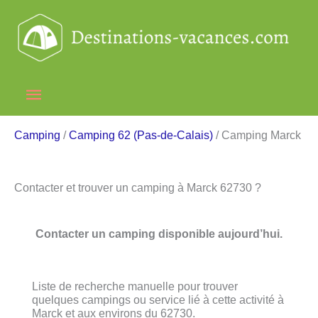
Aller
au
contenu
Menu
principal
Camping
/
Camping 62 (Pas-de-Calais)
/ Camping Marck
Contacter et trouver un camping à Marck 62730 ?
Contacter un camping disponible aujourd’hui.
Liste de recherche manuelle pour trouver
quelques campings ou service lié à cette activité à
Marck et aux environs du 62730.