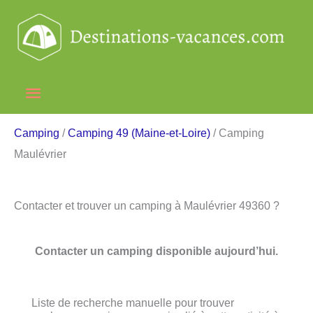
Aller
au
contenu
Menu
principal
Camping
/
Camping 49 (Maine-et-Loire)
/ Camping
Maulévrier
Contacter et trouver un camping à Maulévrier 49360 ?
Contacter un camping disponible aujourd’hui.
Liste de recherche manuelle pour trouver