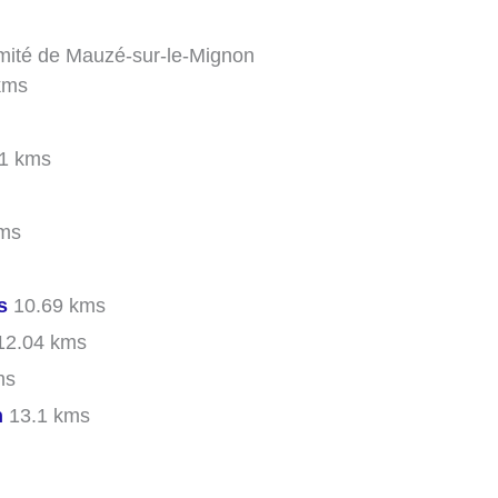
imité de Mauzé-sur-le-Mignon
kms
1 kms
ms
s
10.69 kms
2.04 kms
ms
n
13.1 kms