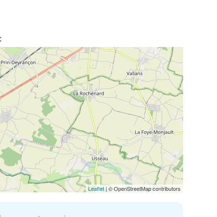
:
Leaflet
| © OpenStreetMap contributors