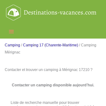
Aller
au
contenu
Menu
principal
Camping
/
Camping 17 (Charente-Maritime)
/ Camping
Mérignac
Contacter et trouver un camping à Mérignac 17210 ?
Contacter un camping disponible aujourd’hui.
Liste de recherche manuelle pour trouver