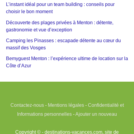
L’instant idéal pour un team building : conseils pour
choisir le bon moment
Découverte des plages privées à Menton : détente,
gastronomie et vue d’exception
Camping les Pinasses : escapade détente au cœur du
massif des Vosges
Bemyguest Menton : l’expérience ultime de location sur la
Côte d’Azur
Contactez-nous
-
Mentions légales
-
Confidentialité et
Informations personnelles
-
Ajouter un nouveau
Copyright © - destinations-vacances.com, site de