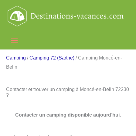
Aller
au
contenu
Menu
principal
Camping
/
Camping 72 (Sarthe)
/ Camping Moncé-en-
Belin
Contacter et trouver un camping à Moncé-en-Belin 72230
?
Contacter un camping disponible aujourd’hui.