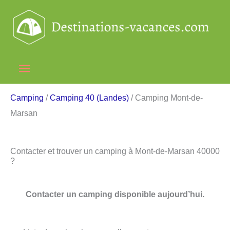
Aller
au
contenu
Menu
principal
Camping
/
Camping 40 (Landes)
/ Camping Mont-de-
Marsan
Contacter et trouver un camping à Mont-de-Marsan 40000
?
Contacter un camping disponible aujourd’hui.