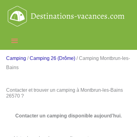
Aller
au
contenu
Menu
principal
Camping
/
Camping 26 (Drôme)
/ Camping Montbrun-les-
Bains
Contacter et trouver un camping à Montbrun-les-Bains
26570 ?
Contacter un camping disponible aujourd’hui.