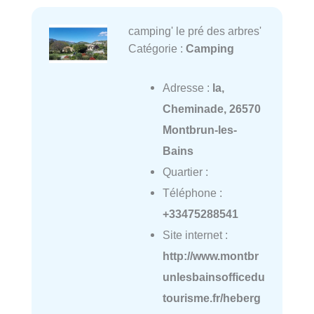
camping' le pré des arbres'
Catégorie :
Camping
Adresse :
la,
Cheminade, 26570
Montbrun-les-
Bains
Quartier :
Téléphone :
+33475288541
Site internet :
http://www.montbr
unlesbainsofficedu
tourisme.fr/heberg