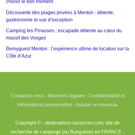
choisir le bon moment
Découverte des plages privées à Menton : détente,
gastronomie et vue d’exception
Camping les Pinasses : escapade détente au cœur du
massif des Vosges
Bemyguest Menton : l’expérience ultime de location sur la
Côte d’Azur
Contactez-nous
-
Mentions légales
-
Confidentialité et
Informations personnelles
-
Ajouter un nouveau
Copyright © - destinations-vacances.com, site de
recherche de campings (ou Bungalow) en FRANCE -