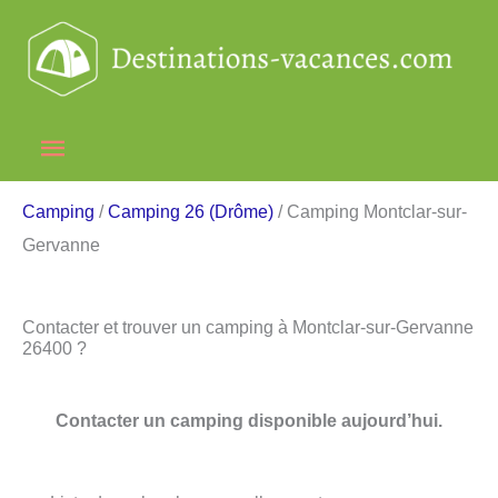
Aller
au
contenu
Menu
principal
Camping
/
Camping 26 (Drôme)
/ Camping Montclar-sur-
Gervanne
Contacter et trouver un camping à Montclar-sur-Gervanne
26400 ?
Contacter un camping disponible aujourd’hui.