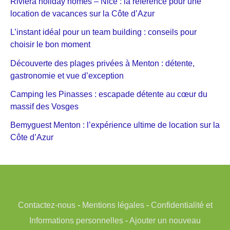
Riviera holiday homes – Nice : la référence pour une
location de vacances sur la Côte d’Azur
L’instant idéal pour un team building : conseils pour
choisir le bon moment
Découverte des plages privées à Menton : détente,
gastronomie et vue d’exception
Camping les Pinasses : escapade détente au cœur du
massif des Vosges
Bemyguest Menton : l’expérience ultime de location sur la
Côte d’Azur
Contactez-nous
-
Mentions légales
-
Confidentialité et
Informations personnelles
-
Ajouter un nouveau