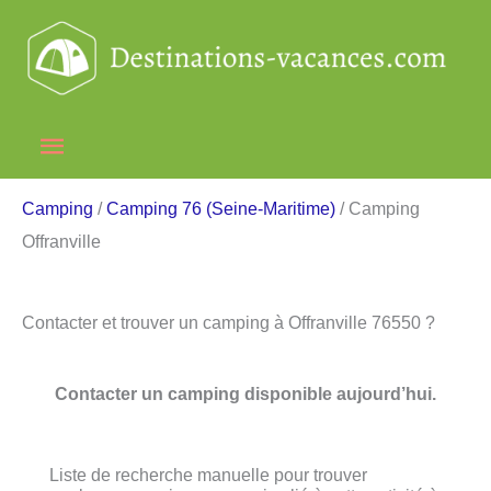
Aller
au
contenu
Menu
principal
Camping
/
Camping 76 (Seine-Maritime)
/ Camping
Offranville
Contacter et trouver un camping à Offranville 76550 ?
Contacter un camping disponible aujourd’hui.
Liste de recherche manuelle pour trouver