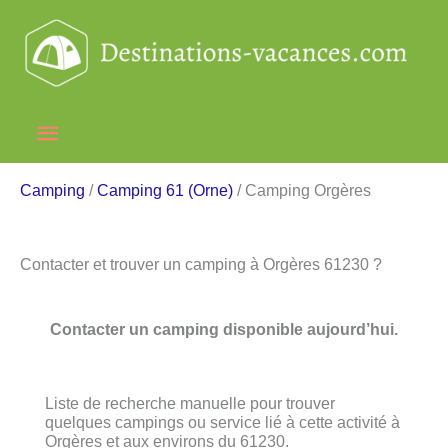
Aller
au
contenu
Menu
principal
Camping
/
Camping 61 (Orne)
/ Camping Orgères
Contacter et trouver un camping à Orgères 61230 ?
Contacter un camping disponible aujourd’hui.
Liste de recherche manuelle pour trouver
quelques campings ou service lié à cette activité à
Orgères et aux environs du 61230.