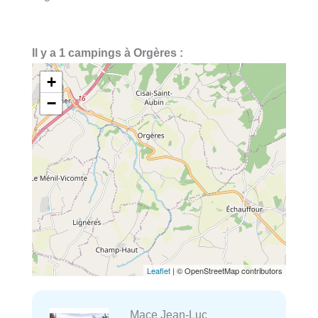
Il y a 1 campings à Orgères :
+
−
Leaflet
| © OpenStreetMap contributors
Mace Jean-Luc