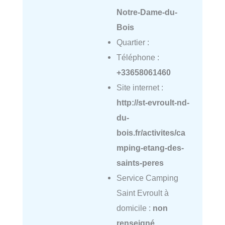
Notre-Dame-du-
Bois
Quartier :
Téléphone :
+33658061460
Site internet :
http://st-evroult-nd-
du-
bois.fr/activites/ca
mping-etang-des-
saints-peres
Service Camping
Saint Evroult à
domicile :
non
renseigné