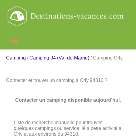
Aller
au
contenu
Menu
principal
Camping
/
Camping 94 (Val-de-Marne)
/ Camping Orly
Contacter et trouver un camping à Orly 94310 ?
Contacter un camping disponible aujourd’hui.
Liste de recherche manuelle pour trouver
quelques campings ou service lié à cette activité à
Orly et aux environs du 94310.