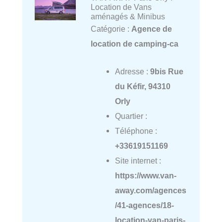
Location de Vans
aménagés & Minibus
Catégorie :
Agence de
location de camping-ca
Adresse :
9bis Rue
du Kéfir, 94310
Orly
Quartier :
Téléphone :
+33619151169
Site internet :
https://www.van-
away.com/agences
/41-agences/18-
location-van-paris-