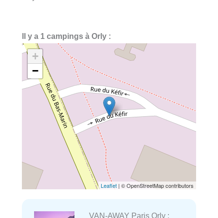
Il y a 1 campings à Orly :
+
−
Leaflet
| © OpenStreetMap contributors
VAN-AWAY Paris Orly :