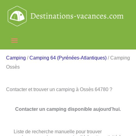
Aller
au
contenu
Menu
principal
Camping
/
Camping 64 (Pyrénées-Atlantiques)
/ Camping
Ossès
Contacter et trouver un camping à Ossès 64780 ?
Contacter un camping disponible aujourd’hui.
Liste de recherche manuelle pour trouver