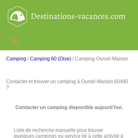
Aller
au
contenu
Menu
principal
Camping
/
Camping 60 (Oise)
/ Camping Oursel-Maison
Contacter et trouver un camping à Oursel-Maison 60480
?
Contacter un camping disponible aujourd’hui.
Liste de recherche manuelle pour trouver
quelques campings ou service lié à cette activité à