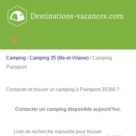
Aller
au
contenu
Menu
principal
Camping
/
Camping 35 (Ille-et-Vilaine)
/ Camping
Paimpont
Contacter et trouver un camping à Paimpont 35380 ?
Contacter un camping disponible aujourd’hui.
Liste de recherche manuelle pour trouver