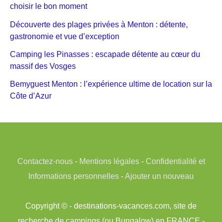
choisir le bon moment
Découverte des plages privées à Menton : détente,
gastronomie et vue d’exception
Camping les Pinasses : escapade détente au cœur du
massif des Vosges
Bemyguest Menton : l’expérience ultime de location sur la
Côte d’Azur
Contactez-nous
-
Mentions légales
-
Confidentialité et
Informations personnelles
-
Ajouter un nouveau
Copyright © - destinations-vacances.com, site de
recherche de campings (ou Bungalow) en FRANCE -