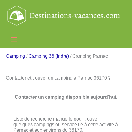
Aller
au
contenu
Menu
principal
Camping
/
Camping 36 (Indre)
/ Camping Parnac
Contacter et trouver un camping à Parnac 36170 ?
Contacter un camping disponible aujourd’hui.
Liste de recherche manuelle pour trouver
quelques campings ou service lié à cette activité à
Parnac et aux environs du 36170.