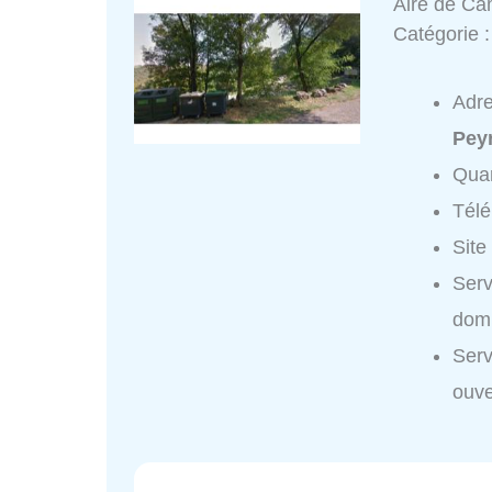
Aire de Ca
Catégorie 
Adr
Pey
Quar
Tél
Site
Serv
domi
Serv
ouve