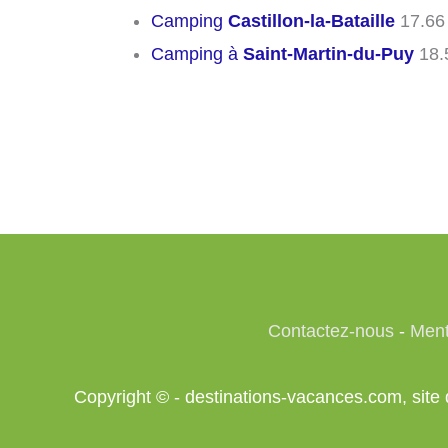
Camping
Castillon-la-Bataille
17.66
Camping à
Saint-Martin-du-Puy
18.
Contactez-nous
-
Ment
Copyright © - destinations-vacances.com, si