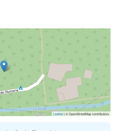
Leaflet
| © OpenStreetMap contributors