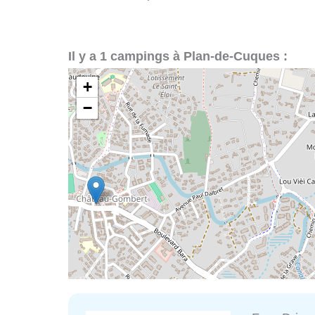
Il y a 1 campings à Plan-de-Cuques :
+
−