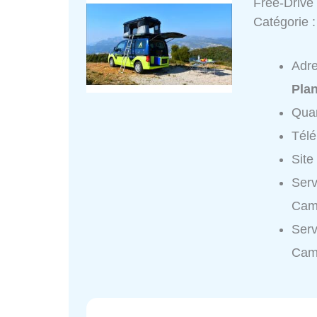
Free-Drive
Catégorie 
Adr
Pla
Quar
Tél
Site
Serv
Camp
Serv
Cam