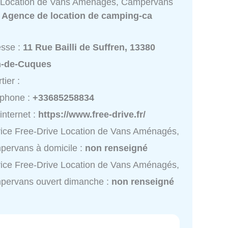
 Location de Vans Aménagés, Campervans
:
Agence de location de camping-ca
esse :
11 Rue Bailli de Suffren, 13380
n-de-Cuques
tier :
éphone :
+33685258834
 internet :
https://www.free-drive.fr/
ice Free-Drive Location de Vans Aménagés,
ervans à domicile :
non renseigné
ice Free-Drive Location de Vans Aménagés,
pervans ouvert dimanche :
non renseigné