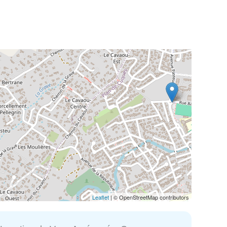
Leaflet
| © OpenStreetMap contributors