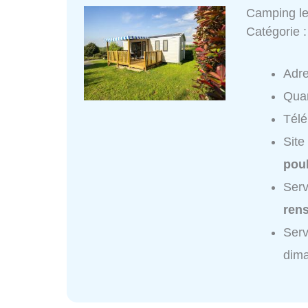
Camping le
Catégorie 
Adr
Quar
Tél
Site
pou
Serv
ren
Serv
dim