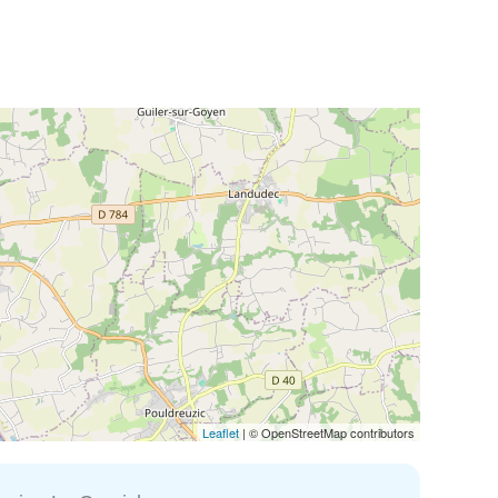
Leaflet
| © OpenStreetMap contributors