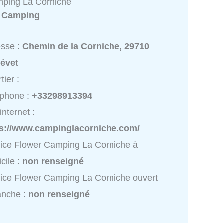
ping La Corniche
:
Camping
esse :
Chemin de la Corniche, 29710
zévet
tier :
éphone :
+33298913394
internet :
ps://www.campinglacorniche.com/
ice Flower Camping La Corniche à
cile :
non renseigné
ice Flower Camping La Corniche ouvert
anche :
non renseigné