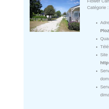
Flower Cam
Catégorie 
Adr
Plo
Quar
Tél
Site 
htt
Serv
domi
Serv
dim