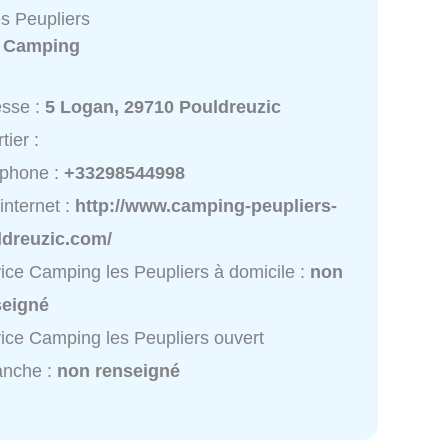
s Peupliers
:
Camping
esse :
5 Logan, 29710 Pouldreuzic
tier :
éphone :
+33298544998
 internet :
http://www.camping-peupliers-
ldreuzic.com/
ice Camping les Peupliers à domicile :
non
seigné
ice Camping les Peupliers ouvert
anche :
non renseigné