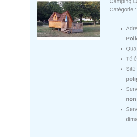
Camping La
Catégorie 
Adr
Pol
Quar
Tél
Site
pol
Serv
non
Serv
dim