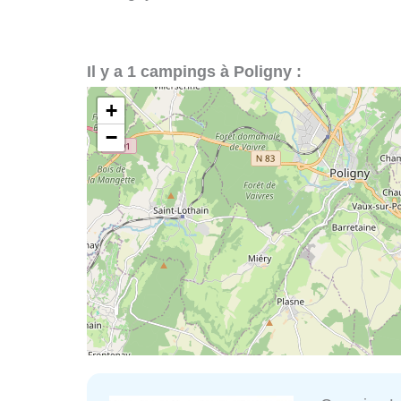
Il y a 1 campings à Poligny :
+
−