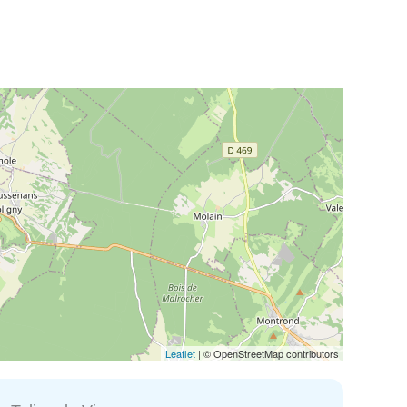
Leaflet
| © OpenStreetMap contributors