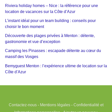
Riviera holiday homes – Nice : la référence pour une
location de vacances sur la Côte d’Azur
L’instant idéal pour un team building : conseils pour
choisir le bon moment
Découverte des plages privées à Menton : détente,
gastronomie et vue d’exception
Camping les Pinasses : escapade détente au cœur du
massif des Vosges
Bemyguest Menton : l’expérience ultime de location sur la
Côte d’Azur
Contactez-nous
-
Mentions légales
-
Confidentialité et