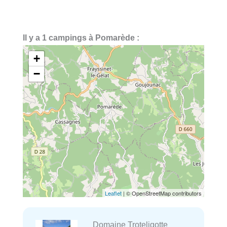
Il y a 1 campings à Pomarède :
+
−
Leaflet
| © OpenStreetMap contributors
Domaine Troteligotte