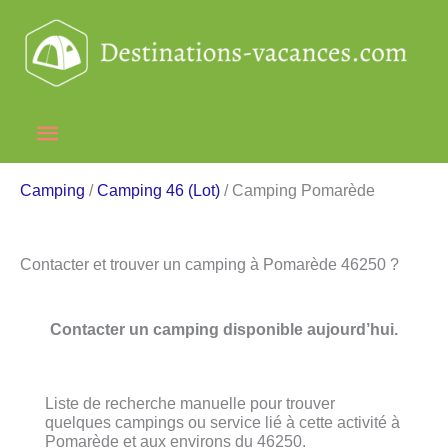
Aller
au
contenu
Menu
principal
Camping
/
Camping 46 (Lot)
/ Camping Pomarède
Contacter et trouver un camping à Pomarède 46250 ?
Contacter un camping disponible aujourd’hui.
Liste de recherche manuelle pour trouver
quelques campings ou service lié à cette activité à
Pomarède et aux environs du 46250.