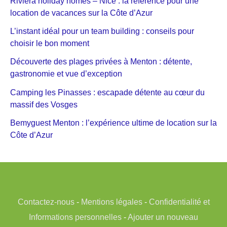
Riviera holiday homes – Nice : la référence pour une
location de vacances sur la Côte d’Azur
L’instant idéal pour un team building : conseils pour
choisir le bon moment
Découverte des plages privées à Menton : détente,
gastronomie et vue d’exception
Camping les Pinasses : escapade détente au cœur du
massif des Vosges
Bemyguest Menton : l’expérience ultime de location sur la
Côte d’Azur
Contactez-nous
-
Mentions légales
-
Confidentialité et
Informations personnelles
-
Ajouter un nouveau