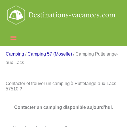
Aller
au
contenu
Menu
principal
Camping
/
Camping 57 (Moselle)
/ Camping Puttelange-
aux-Lacs
Contacter et trouver un camping à Puttelange-aux-Lacs
57510 ?
Contacter un camping disponible aujourd’hui.