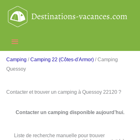
Aller
au
contenu
Menu
principal
Camping
/
Camping 22 (Côtes-d'Armor)
/ Camping
Quessoy
Contacter et trouver un camping à Quessoy 22120 ?
Contacter un camping disponible aujourd’hui.
Liste de recherche manuelle pour trouver