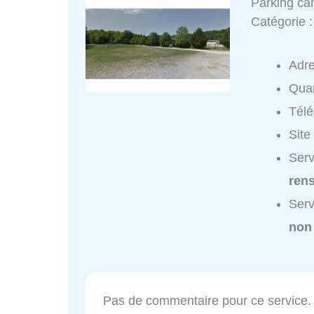
Parking ca
Catégorie 
Adr
Quar
Tél
Site
Serv
ren
Serv
non
Pas de commentaire pour ce service.