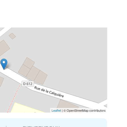
Leaflet
| © OpenStreetMap contributors