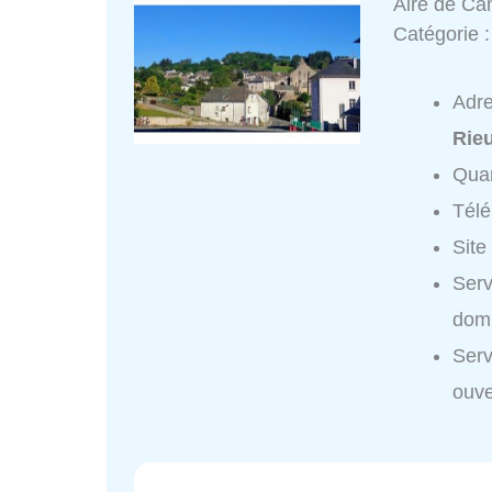
Aire de C
Catégorie 
Adr
Rie
Quar
Tél
Site
Ser
domi
Ser
ouve