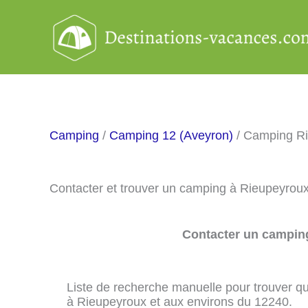
Aller
au
contenu
Camping
/
Camping 12 (Aveyron)
/ Camping R
Contacter et trouver un camping à Rieupeyrou
Contacter un camping
Liste de recherche manuelle pour trouver qu
à Rieupeyroux et aux environs du 12240.