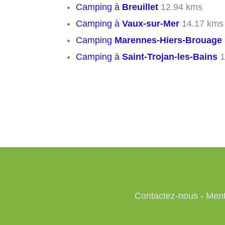
Camping à
Breuillet
12.94 kms
Camping à
Vaux-sur-Mer
14.17 kms
Camping
Marennes-Hiers-Brouage
Camping à
Saint-Trojan-les-Bains
1
Contactez-nous
-
Ment