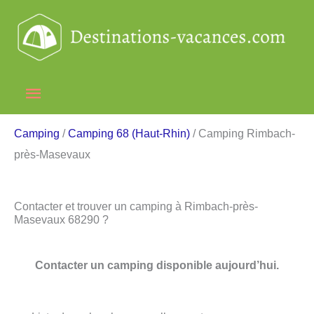
Aller
au
contenu
Menu
principal
Camping
/
Camping 68 (Haut-Rhin)
/ Camping Rimbach-
près-Masevaux
Contacter et trouver un camping à Rimbach-près-
Masevaux 68290 ?
Contacter un camping disponible aujourd’hui.