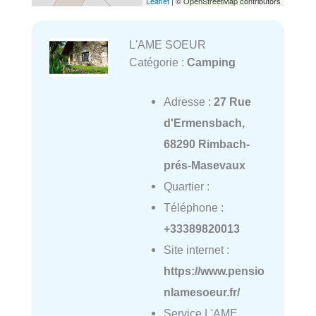
Leaflet
| © OpenStreetMap contributors
L'AME SOEUR
Catégorie :
Camping
Adresse :
27 Rue
d'Ermensbach,
68290 Rimbach-
prés-Masevaux
Quartier :
Téléphone :
+33389820013
Site internet :
https://www.pensio
nlamesoeur.fr/
Service L'AME