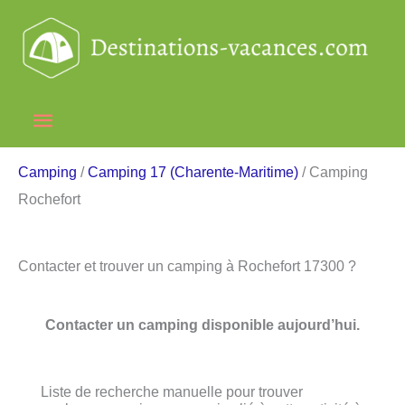
Aller
au
contenu
Menu
principal
Camping
/
Camping 17 (Charente-Maritime)
/ Camping
Rochefort
Contacter et trouver un camping à Rochefort 17300 ?
Contacter un camping disponible aujourd’hui.
Liste de recherche manuelle pour trouver