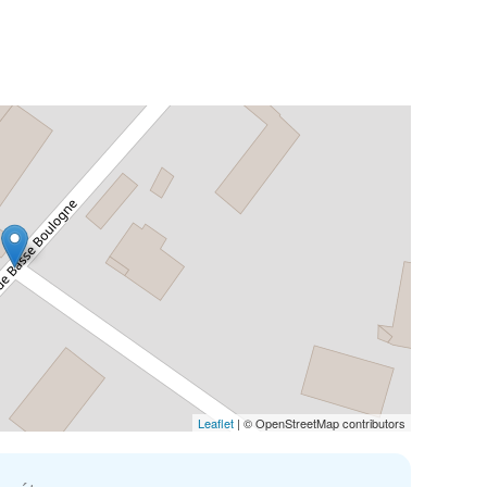
Leaflet
| © OpenStreetMap contributors