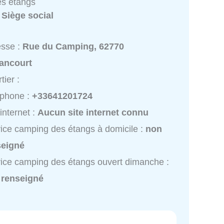
s étangs
:
Siège social
esse :
Rue du Camping, 62770
lancourt
tier :
éphone :
+33641201724
 internet :
Aucun site internet connu
ice camping des étangs à domicile :
non
seigné
ice camping des étangs ouvert dimanche :
 renseigné