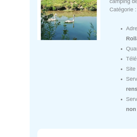
camping de
Catégorie 
Adr
Rol
Quar
Tél
Site
Serv
ren
Serv
non