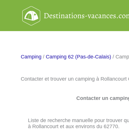
Aller
au
contenu
Camping
/
Camping 62 (Pas-de-Calais)
/ Campi
Contacter et trouver un camping à Rollancourt
Contacter un camping
Liste de recherche manuelle pour trouver qu
à Rollancourt et aux environs du 62770.