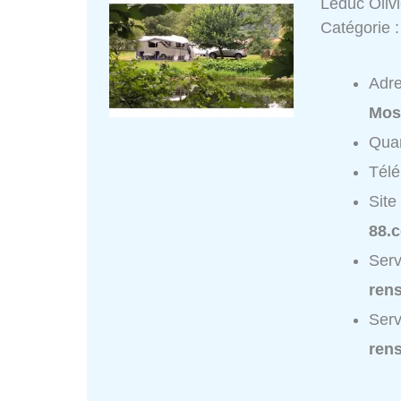
Leduc Olivi
Catégorie 
Adr
Mos
Quar
Tél
Site
88.
Serv
ren
Serv
ren