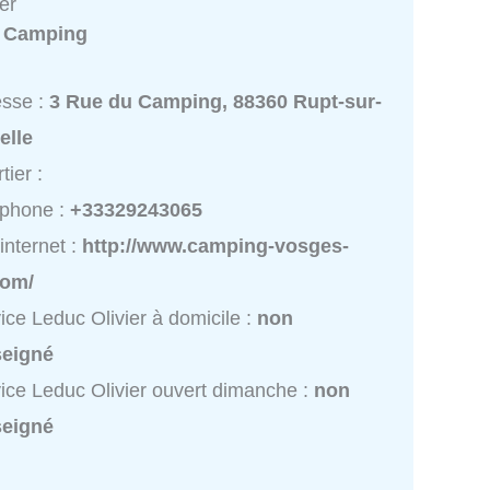
er
:
Camping
esse :
3 Rue du Camping, 88360 Rupt-sur-
elle
tier :
éphone :
+33329243065
 internet :
http://www.camping-vosges-
com/
ice Leduc Olivier à domicile :
non
seigné
ice Leduc Olivier ouvert dimanche :
non
seigné