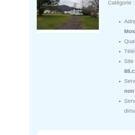
Catégorie 
Adr
Mos
Quar
Tél
Site
88.
Serv
non
Ser
dim