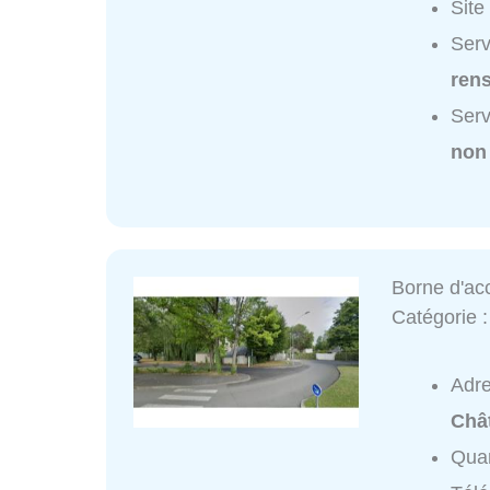
Site
Serv
ren
Serv
non
Borne d'ac
Catégorie 
Adr
Châ
Quar