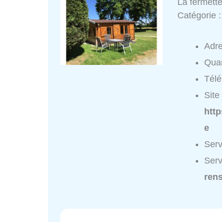
La fermett
Catégorie 
Adr
Quar
Tél
Site 
http
e
Serv
Serv
ren