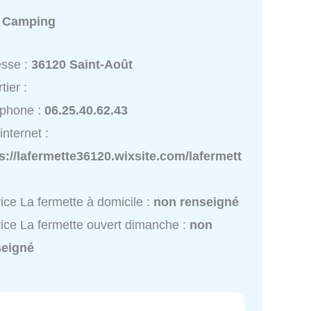
e
:
Camping
esse :
36120 Saint-Août
tier :
éphone :
06.25.40.62.43
internet :
s://lafermette36120.wixsite.com/lafermett
ice La fermette à domicile :
non renseigné
ice La fermette ouvert dimanche :
non
seigné