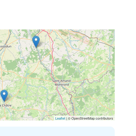
Leaflet
| © OpenStreetMap contributors