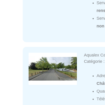
Serv
ren
Serv
non
Aqualex C
Catégorie 
Adr
Châ
Quar
Tél