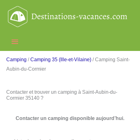
Aller
au
contenu
Menu
principal
Camping
/
Camping 35 (Ille-et-Vilaine)
/ Camping Saint-
Aubin-du-Cormier
Contacter et trouver un camping à Saint-Aubin-du-
Cormier 35140 ?
Contacter un camping disponible aujourd’hui.