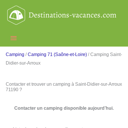
Aller
au
contenu
Menu
principal
Camping
/
Camping 71 (Saône-et-Loire)
/ Camping Saint-
Didier-sur-Arroux
Contacter et trouver un camping à Saint-Didier-sur-Arroux
71190 ?
Contacter un camping disponible aujourd’hui.