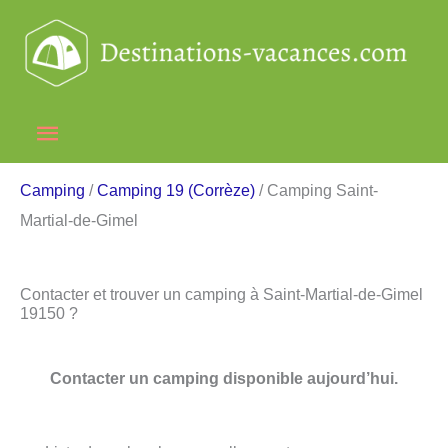
Aller
au
contenu
Menu
principal
Camping
/
Camping 19 (Corrèze)
/ Camping Saint-
Martial-de-Gimel
Contacter et trouver un camping à Saint-Martial-de-Gimel
19150 ?
Contacter un camping disponible aujourd’hui.