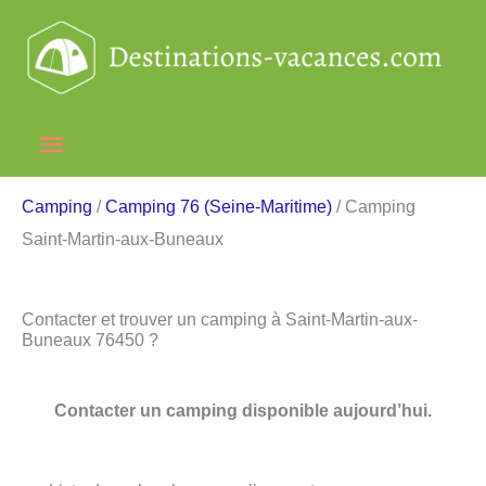
Aller
au
contenu
Menu
principal
Camping
/
Camping 76 (Seine-Maritime)
/ Camping
Saint-Martin-aux-Buneaux
Contacter et trouver un camping à Saint-Martin-aux-
Buneaux 76450 ?
Contacter un camping disponible aujourd’hui.