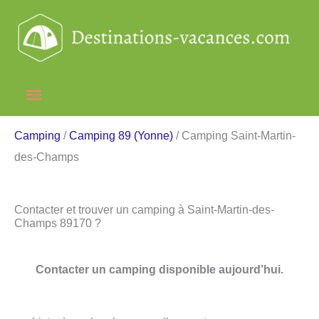
Aller
au
contenu
Menu
principal
Camping
/
Camping 89 (Yonne)
/ Camping Saint-Martin-
des-Champs
Contacter et trouver un camping à Saint-Martin-des-
Champs 89170 ?
Contacter un camping disponible aujourd’hui.