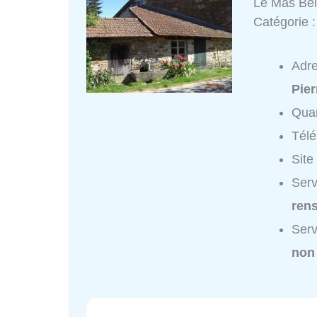
Le Mas Bel
Catégorie 
Adr
Pier
Quar
Tél
Site
Serv
ren
Serv
non