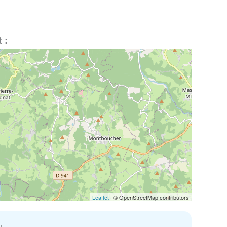
 :
Leaflet
| © OpenStreetMap contributors