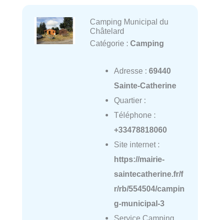
Camping Municipal du
Châtelard
Catégorie :
Camping
Adresse :
69440
Sainte-Catherine
Quartier :
Téléphone :
+33478818060
Site internet :
https://mairie-
saintecatherine.fr/f
r/rb/554504/campin
g-municipal-3
Service Camping