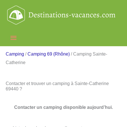
Aller
au
contenu
Menu
principal
Camping
/
Camping 69 (Rhône)
/ Camping Sainte-
Catherine
Contacter et trouver un camping à Sainte-Catherine
69440 ?
Contacter un camping disponible aujourd’hui.