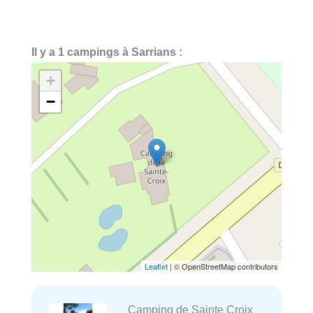
Il y a 1 campings à Sarrians :
+
−
Leaflet
| © OpenStreetMap contributors
Camping de Sainte Croix