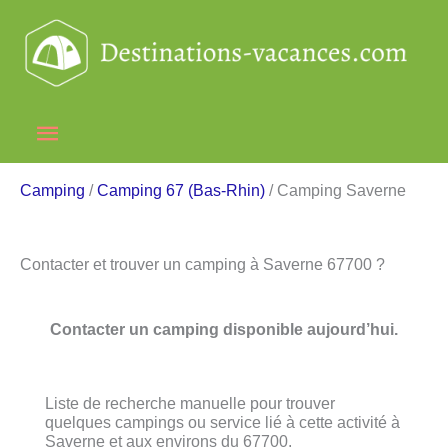
Aller
au
contenu
Menu
principal
Camping
/
Camping 67 (Bas-Rhin)
/ Camping Saverne
Contacter et trouver un camping à Saverne 67700 ?
Contacter un camping disponible aujourd’hui.
Liste de recherche manuelle pour trouver
quelques campings ou service lié à cette activité à
Saverne et aux environs du 67700.