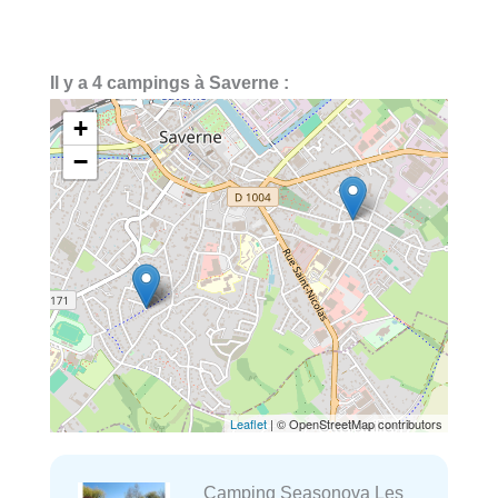
Il y a 4 campings à Saverne :
+
−
Leaflet
| © OpenStreetMap contributors
Camping Seasonova Les